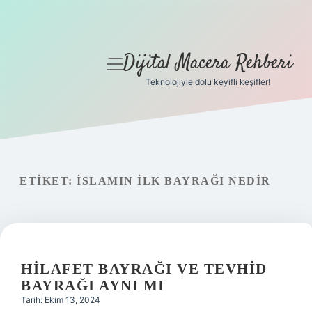
Dijital Macera Rehberi
menüyü
aç
Teknolojiyle dolu keyifli keşifler!
Anasayfa
Gizlilik Politikası
Yasal Uyarı
ETIKET:
İSLAMIN ILK BAYRAĞI NEDIR
Hakkımızda
HILAFET BAYRAĞI VE TEVHID
BAYRAĞI AYNI MI
Tarih: Ekim 13, 2024