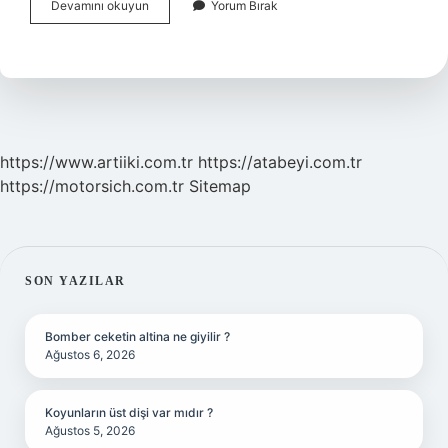
Hilafet
Devamını okuyun
Yorum Bırak
Bayrağı
Ve
Tevhid
Bayrağı
Aynı
Mı
https://www.artiiki.com.tr
https://atabeyi.com.tr
https://motorsich.com.tr
Sitemap
SIDEBAR
SON YAZILAR
Bomber ceketin altina ne giyilir ?
Ağustos 6, 2026
Koyunların üst dişi var mıdır ?
Ağustos 5, 2026