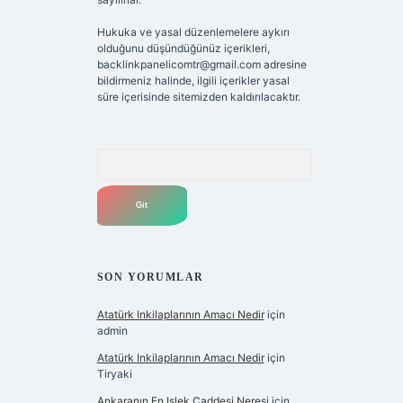
Hukuka ve yasal düzenlemelere aykırı
olduğunu düşündüğünüz içerikleri,
backlinkpanelicomtr@gmail.com
adresine
bildirmeniz halinde, ilgili içerikler yasal
süre içerisinde sitemizden kaldırılacaktır.
Arama
SON YORUMLAR
Atatürk Inkilaplarının Amacı Nedir
için
admin
Atatürk Inkilaplarının Amacı Nedir
için
Tiryaki
Ankaranın En Işlek Caddesi Neresi
için