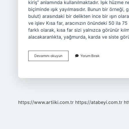
kiriş” anlamında kullanılmaktadır. Işık hüzme n
biçiminde ışık yayılmasıdır. Bunun bir örneği, 
bulut) arasındaki bir delikten ince bir ışın ol
ve işlev Kısa far, aracınızın önündeki 50 ila 75
farklı olarak, kısa far sizi yalnızca görünür k
alacakaranlıkta, yağmurda, karda ve siste gö
Hüzme
Devamını okuyun
Yorum Bırak
Mi
Huzme
Mi
https://www.artiiki.com.tr
https://atabeyi.com.tr
ht