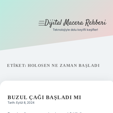
Dijital Macera Rehberi
menüyü
aç
Teknolojiyle dolu keyifli keşifler!
Anasayfa
Gizlilik Politikası
Yasal Uyarı
ETIKET:
HOLOSEN NE ZAMAN BAŞLADI
Hakkımızda
BUZUL ÇAĞI BAŞLADI MI
Tarih: Eylül 8, 2024