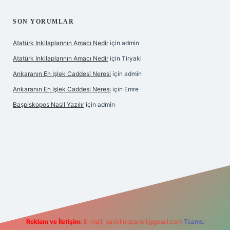
SON YORUMLAR
Atatürk Inkilaplarının Amacı Nedir
için
admin
Atatürk Inkilaplarının Amacı Nedir
için
Tiryaki
Ankaranın En Işlek Caddesi Neresi
için
admin
Ankaranın En Işlek Caddesi Neresi
için
Emre
Başpiskopos Nasil Yazılır
için
admin
g/
Reklam ve İletişim:
E-mail:
backlinkpaneli@gmail.com
Teams: