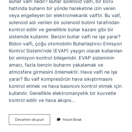
Buhar valfi nedir? Buhar solenoid valfi, bir boru
hattında buharın bir yönde hareketine izin veren
veya engelleyen bir elektromekanik valftir. Bu valf,
solenoid adı verilen bir solenoid bobini tarafından
kontrol edilir ve genellikle buhar kazanı gibi bir
sistemde kullanılır. Benzin buhar valfi ne işe yarar?
Bidon valfi, çoğu otomobilin Buharlaştırıcı Emisyon
Kontrol Sistemi’nde (EVAP) yaygın olarak kullanılan
bir emisyon kontrol bileşenidir. EVAP sisteminin
amacı, fazla benzin buharını yakalamak ve
atmosfere girmesini önlemektir. Hava valfi ne işe
yarar? Bu valf kompresörün hava sıkıştırmasını
kontrol etmek ve hava basıncını kontrol etmek için
kullanılır. Genellikle elektromanyetik bir kuvvetle
kontrol edilir ve hava akışını…
Buhar
Devamını okuyun
Yorum Bırak
Valfi
Ne