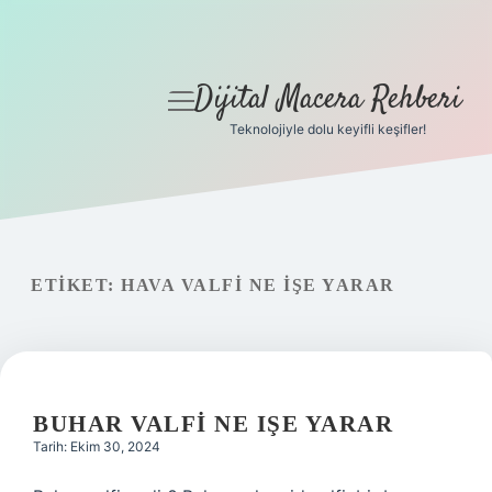
Dijital Macera Rehberi
menüyü
aç
Teknolojiyle dolu keyifli keşifler!
Anasayfa
Gizlilik Politikası
Yasal Uyarı
ETIKET:
HAVA VALFI NE IŞE YARAR
Hakkımızda
BUHAR VALFI NE IŞE YARAR
Tarih: Ekim 30, 2024