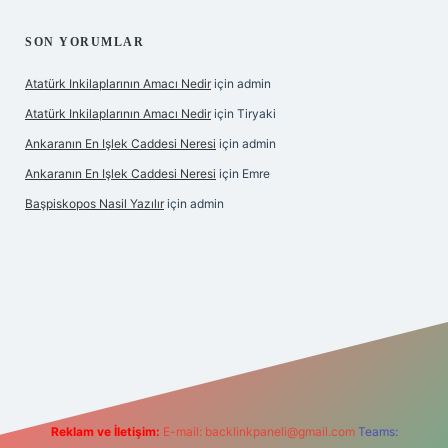
SON YORUMLAR
Atatürk Inkilaplarının Amacı Nedir
için
admin
Atatürk Inkilaplarının Amacı Nedir
için
Tiryaki
Ankaranın En Işlek Caddesi Neresi
için
admin
Ankaranın En Işlek Caddesi Neresi
için
Emre
Başpiskopos Nasil Yazılır
için
admin
g/
Reklam ve İletişim:
E-mail:
backlinkpaneli@gmail.com
Teams: