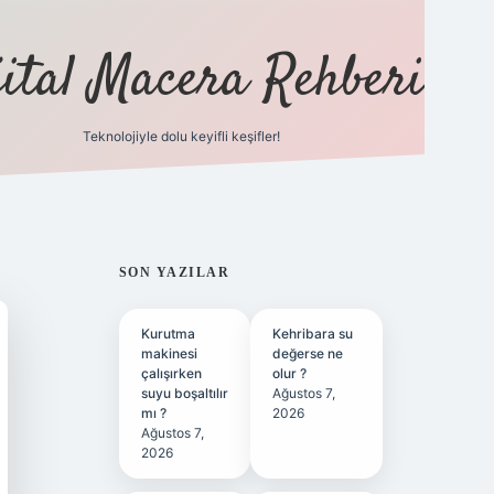
jital Macera Rehberi
Teknolojiyle dolu keyifli keşifler!
https://
SIDEBAR
SON YAZILAR
Kurutma
Kehribara su
makinesi
değerse ne
çalışırken
olur ?
suyu boşaltılır
Ağustos 7,
mı ?
2026
Ağustos 7,
2026