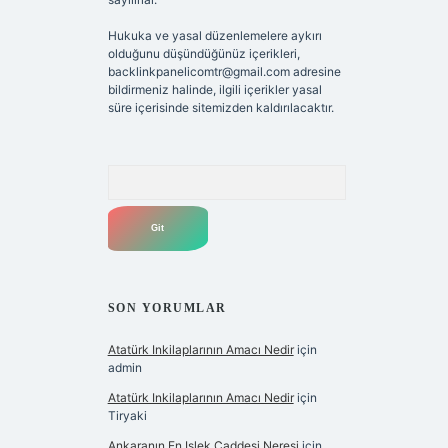
Hukuka ve yasal düzenlemelere aykırı
olduğunu düşündüğünüz içerikleri,
backlinkpanelicomtr@gmail.com
adresine
bildirmeniz halinde, ilgili içerikler yasal
süre içerisinde sitemizden kaldırılacaktır.
Arama
SON YORUMLAR
Atatürk Inkilaplarının Amacı Nedir
için
admin
Atatürk Inkilaplarının Amacı Nedir
için
Tiryaki
Ankaranın En Işlek Caddesi Neresi
için