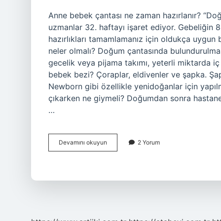
Anne bebek çantası ne zaman hazırlanır? “Doğ
uzmanlar 32. haftayı işaret ediyor. Gebeliğin
hazırlıkları tamamlamanız için oldukça uygun 
neler olmalı? Doğum çantasında bulundurulması
gecelik veya pijama takımı, yeterli miktarda iç
bebek bezi? Çoraplar, eldivenler ve şapka. Şa
Newborn gibi özellikle yenidoğanlar için yap
çıkarken ne giymeli? Doğumdan sonra hastaneye
…
Doğum
Devamını okuyun
2 Yorum
Çantası
Ne
Zaman
Hazırlanır