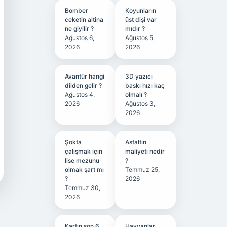
Bomber
Koyunların
ceketin altina
üst dişi var
ne giyilir ?
mıdır ?
Ağustos 6,
Ağustos 5,
2026
2026
Avantür hangi
3D yazıcı
dilden gelir ?
baskı hızı kaç
Ağustos 4,
olmalı ?
2026
Ağustos 3,
2026
Şokta
Asfaltın
çalışmak için
maliyeti nedir
lise mezunu
?
olmak şart mı
Temmuz 25,
?
2026
Temmuz 30,
2026
Kartın son 6
Hayvanlar