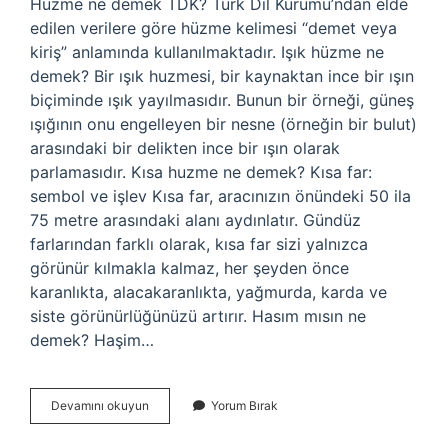
Hüzme ne demek TDK? Türk Dil Kurumu’ndan elde
edilen verilere göre hüzme kelimesi “demet veya
kiriş” anlamında kullanılmaktadır. Işık hüzme ne
demek? Bir ışık huzmesi, bir kaynaktan ince bir ışın
biçiminde ışık yayılmasıdır. Bunun bir örneği, güneş
ışığının onu engelleyen bir nesne (örneğin bir bulut)
arasındaki bir delikten ince bir ışın olarak
parlamasıdır. Kısa huzme ne demek? Kısa far:
sembol ve işlev Kısa far, aracınızın önündeki 50 ila
75 metre arasındaki alanı aydınlatır. Gündüz
farlarından farklı olarak, kısa far sizi yalnızca
görünür kılmakla kalmaz, her şeyden önce
karanlıkta, alacakaranlıkta, yağmurda, karda ve
siste görünürlüğünüzü artırır. Hasım mısın ne
demek? Haşim…
Hüzme
Devamını okuyun
Yorum Bırak
Mi
Huzme