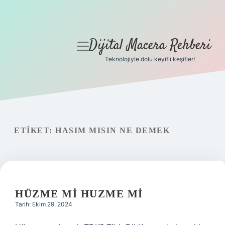
Dijital Macera Rehberi
menüyü
aç
Teknolojiyle dolu keyifli keşifler!
Anasayfa
Gizlilik Politikası
Yasal Uyarı
ETIKET:
HASIM MISIN NE DEMEK
Hakkımızda
HÜZME MI HUZME MI
Tarih: Ekim 29, 2024