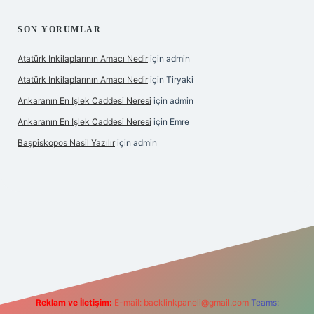
SON YORUMLAR
Atatürk Inkilaplarının Amacı Nedir
için
admin
Atatürk Inkilaplarının Amacı Nedir
için
Tiryaki
Ankaranın En Işlek Caddesi Neresi
için
admin
Ankaranın En Işlek Caddesi Neresi
için
Emre
Başpiskopos Nasil Yazılır
için
admin
g/
Reklam ve İletişim:
E-mail:
backlinkpaneli@gmail.com
Teams: