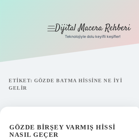
Dijital Macera Rehberi
menüyü
aç
Teknolojiyle dolu keyifli keşifler!
Anasayfa
Gizlilik Politikası
Yasal Uyarı
ETIKET:
GÖZDE BATMA HISSINE NE IYI
GELIR
Hakkımızda
GÖZDE BIRŞEY VARMIŞ HISSI
NASIL GEÇER