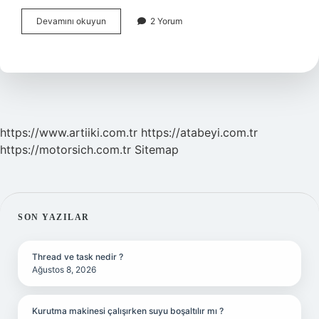
Gözde
Devamını okuyun
2 Yorum
Birşey
Varmış
Hissi
Nasıl
Geçer
https://www.artiiki.com.tr
https://atabeyi.com.tr
https://motorsich.com.tr
Sitemap
SIDEBAR
SON YAZILAR
Thread ve task nedir ?
Ağustos 8, 2026
Kurutma makinesi çalışırken suyu boşaltılır mı ?