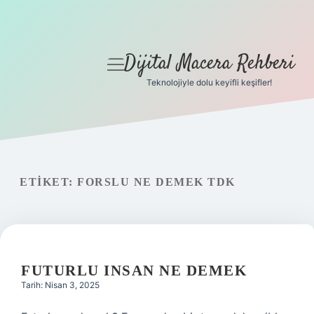
Dijital Macera Rehberi
menüyü
aç
Teknolojiyle dolu keyifli keşifler!
Anasayfa
Gizlilik Politikası
Yasal Uyarı
ETIKET:
FORSLU NE DEMEK TDK
Hakkımızda
FUTURLU INSAN NE DEMEK
Tarih: Nisan 3, 2025