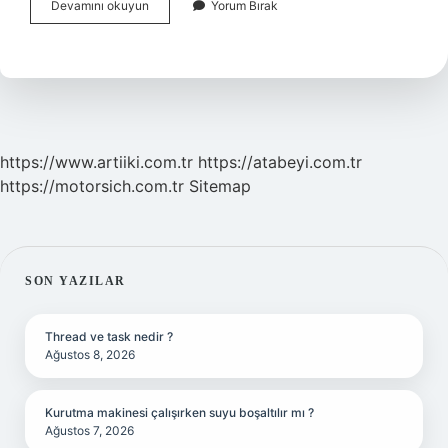
Futurlu
Devamını okuyun
Yorum Bırak
Insan
Ne
Demek
https://www.artiiki.com.tr
https://atabeyi.com.tr
https://motorsich.com.tr
Sitemap
SIDEBAR
SON YAZILAR
Thread ve task nedir ?
Ağustos 8, 2026
Kurutma makinesi çalışırken suyu boşaltılır mı ?
Ağustos 7, 2026