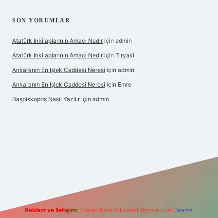
SON YORUMLAR
Atatürk Inkilaplarının Amacı Nedir
için
admin
Atatürk Inkilaplarının Amacı Nedir
için
Tiryaki
Ankaranın En Işlek Caddesi Neresi
için
admin
Ankaranın En Işlek Caddesi Neresi
için
Emre
Başpiskopos Nasil Yazılır
için
admin
g/
Reklam ve İletişim:
E-mail:
backlinkpaneli@gmail.com
Teams: