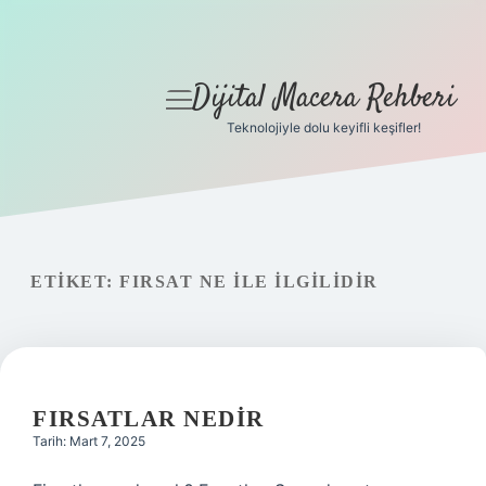
Dijital Macera Rehberi
menüyü
aç
Teknolojiyle dolu keyifli keşifler!
Anasayfa
Gizlilik Politikası
Yasal Uyarı
ETIKET:
FIRSAT NE ILE ILGILIDIR
Hakkımızda
FIRSATLAR NEDIR
Tarih: Mart 7, 2025