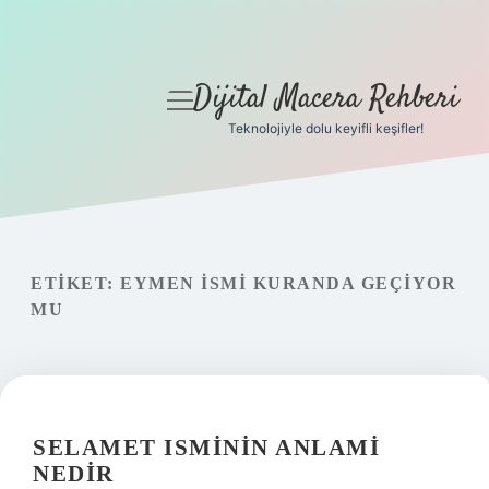
Dijital Macera Rehberi
menüyü
aç
Teknolojiyle dolu keyifli keşifler!
Anasayfa
Gizlilik Politikası
Yasal Uyarı
ETIKET:
EYMEN ISMI KURANDA GEÇIYOR
MU
Hakkımızda
SELAMET ISMININ ANLAMI
NEDIR