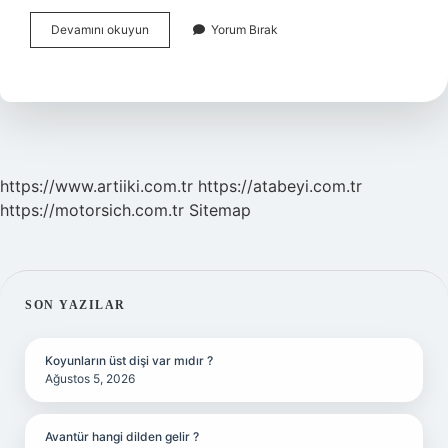
Selamet
Devamını okuyun
Yorum Bırak
Isminin
Anlami
Nedir
https://www.artiiki.com.tr
https://atabeyi.com.tr
https://motorsich.com.tr
Sitemap
SIDEBAR
SON YAZILAR
Koyunların üst dişi var mıdır ?
Ağustos 5, 2026
Avantür hangi dilden gelir ?