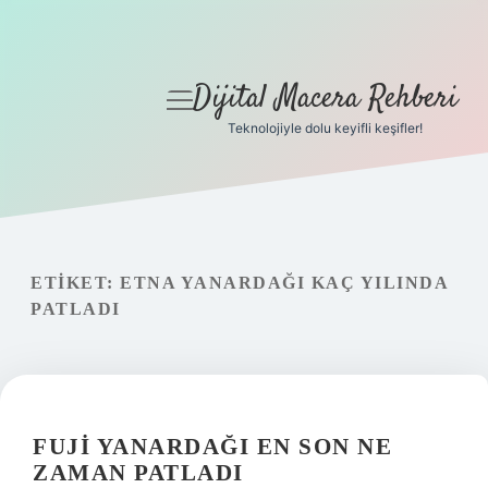
Dijital Macera Rehberi
menüyü
aç
Teknolojiyle dolu keyifli keşifler!
Anasayfa
Gizlilik Politikası
Yasal Uyarı
ETIKET:
ETNA YANARDAĞI KAÇ YILINDA
PATLADI
Hakkımızda
FUJI YANARDAĞI EN SON NE
ZAMAN PATLADI