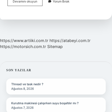
Fuji
Devamını okuyun
Yorum Bırak
Yanardağı
En
Son
Ne
Zaman
Patladı
https://www.artiiki.com.tr
https://atabeyi.com.tr
https://motorsich.com.tr
Sitemap
SIDEBAR
SON YAZILAR
Thread ve task nedir ?
Ağustos 8, 2026
Kurutma makinesi çalışırken suyu boşaltılır mı ?
Ağustos 7, 2026