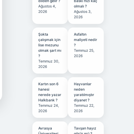
dilden gelir ?
baskı hızı kaç
Ağustos 4,
olmalı ?
2026
Ağustos 3,
2026
Şokta
Asfaltın
çalışmak için
maliyeti nedir
lise mezunu
?
olmak şart mı
Temmuz 25,
?
2026
Temmuz 30,
2026
Kartın son 6
Hayvanlar
hanesi
neden
nerede yazar
yaratılmıştır
Halkbank ?
diyanet ?
Temmuz 24,
Temmuz 22,
2026
2026
Avrasya
Tavşan hayız
Üniversitesi
görür mü ?