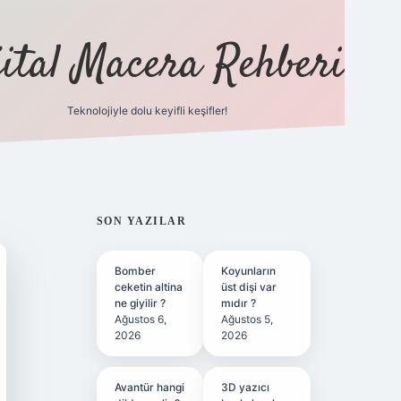
jital Macera Rehberi
Teknolojiyle dolu keyifli keşifler!
https://
SIDEBAR
SON YAZILAR
Bomber
Koyunların
ceketin altina
üst dişi var
ne giyilir ?
mıdır ?
Ağustos 6,
Ağustos 5,
2026
2026
Avantür hangi
3D yazıcı