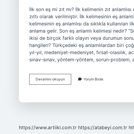
İlk son eş mi zıt mı? İlk kelimenin zıt anlamlısı
zıttı olarak verilmiştir. İlk kelimesinin eş an
kelimesinin eş anlamlısı da sıklıkla kullanılan il
anlama gelir. Son eş anlamlı kelimesi nedir? “S
ikisi de birçok farklı olayın veya durumun sonu
hangileri? Türkçedeki eş anlamlılardan biri ç
yıl-yıl, medeniyet-medeniyet, fırsat-olasılık, ac
sınav-sınav, yöntem-yöntem, sorun-problem, 
Ilk
Devamını okuyun
Yorum Bırak
Ve
Son
Kelimeleri
Eş
Anlamlı
Mıdır
https://www.artiiki.com.tr
https://atabeyi.com.tr
ht