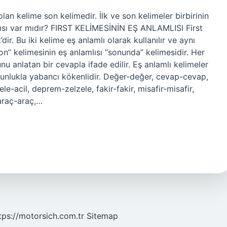
 olan kelime son kelimedir. İlk ve son kelimeler birbirinin
lamlısı var mıdır? FIRST KELİMESİNİN EŞ ANLAMLISI First
k’dir. Bu iki kelime eş anlamlı olarak kullanılır ve aynı
on” kelimesinin eş anlamlısı “sonunda” kelimesidir. Her
nu anlatan bir cevapla ifade edilir. Eş anlamlı kelimeler
oğunlukla yabancı kökenlidir. Değer-değer, cevap-cevap,
ele-acil, deprem-zelzele, fakir-fakir, misafir-misafir,
araç-araç,…
tps://motorsich.com.tr
Sitemap