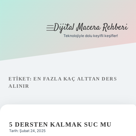
Dijital Macera Rehberi
menüyü
aç
Teknolojiyle dolu keyifli keşifler!
Anasayfa
Gizlilik Politikası
Yasal Uyarı
ETIKET:
EN FAZLA KAÇ ALTTAN DERS
ALINIR
Hakkımızda
5 DERSTEN KALMAK SUC MU
Tarih: Şubat 24, 2025