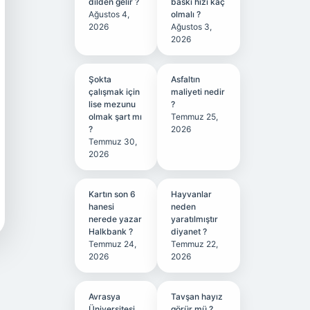
dilden gelir ?
baskı hızı kaç
Ağustos 4,
olmalı ?
2026
Ağustos 3,
2026
Şokta
Asfaltın
çalışmak için
maliyeti nedir
lise mezunu
?
olmak şart mı
Temmuz 25,
?
2026
Temmuz 30,
2026
Kartın son 6
Hayvanlar
hanesi
neden
nerede yazar
yaratılmıştır
Halkbank ?
diyanet ?
Temmuz 24,
Temmuz 22,
2026
2026
Avrasya
Tavşan hayız
Üniversitesi
görür mü ?