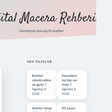
jital Macera Rehberi
Teknolojiyle dolu keyifli keşifler!
https://
SIDEBAR
SON YAZILAR
Bomber
Koyunların
ceketin altina
üst dişi var
ne giyilir ?
mıdır ?
Ağustos 6,
Ağustos 5,
2026
2026
Avantür hangi
3D yazıcı