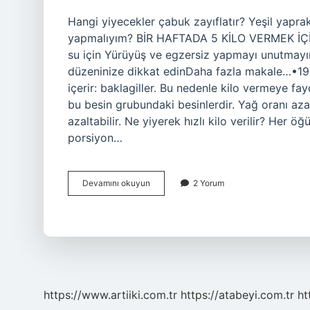
Hangi yiyecekler çabuk zayıflatır? Yeşil yaprak
yapmalıyım? BİR HAFTADA 5 KİLO VERMEK İÇ
su için Yürüyüş ve egzersiz yapmayı unutmayın
düzeninize dikkat edinDaha fazla makale…•19 
içerir: baklagiller. Bu nedenle kilo vermeye fa
bu besin grubundaki besinlerdir. Yağ oranı aza
azaltabilir. Ne yiyerek hızlı kilo verilir? Her
porsiyon…
Hızlı
Devamını okuyun
2 Yorum
Kilo
Vermek
Için
Ne
Yememeli
https://www.artiiki.com.tr
https://atabeyi.com.tr
ht