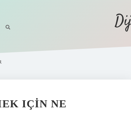
Di
R
EK IÇIN NE