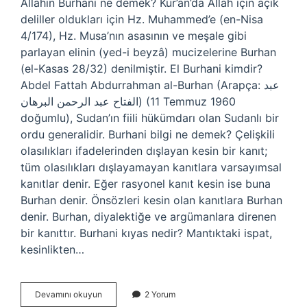
Allahin Burhani ne demek? Kur’an’da Allah için açık
deliller oldukları için Hz. Muhammed’e (en-Nisa
4/174), Hz. Musa’nın asasının ve meşale gibi
parlayan elinin (yed-i beyzâ) mucizelerine Burhan
(el-Kasas 28/32) denilmiştir. El Burhani kimdir?
Abdel Fattah Abdurrahman al-Burhan (Arapça: عبد
الفتاح عبد الرحمن البرهان) (11 Temmuz 1960
doğumlu), Sudan’ın fiili hükümdarı olan Sudanlı bir
ordu generalidir. Burhani bilgi ne demek? Çelişkili
olasılıkları ifadelerinden dışlayan kesin bir kanıt;
tüm olasılıkları dışlayamayan kanıtlara varsayımsal
kanıtlar denir. Eğer rasyonel kanıt kesin ise buna
Burhan denir. Önsözleri kesin olan kanıtlara Burhan
denir. Burhan, diyalektiğe ve argümanlara direnen
bir kanıttır. Burhani kıyas nedir? Mantıktaki ispat,
kesinlikten…
Burhani
Devamını okuyun
2 Yorum
Kimdir