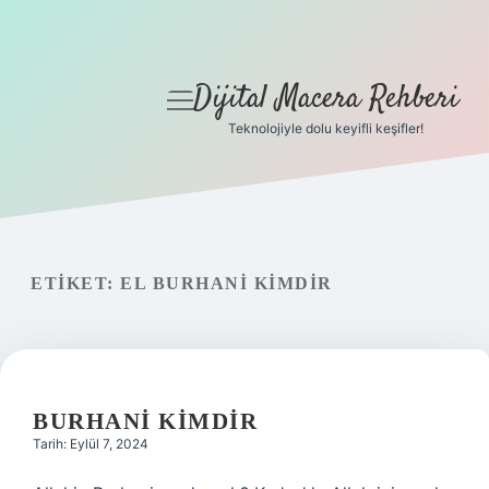
Dijital Macera Rehberi
menüyü
aç
Teknolojiyle dolu keyifli keşifler!
Anasayfa
Gizlilik Politikası
Yasal Uyarı
ETIKET:
EL BURHANI KIMDIR
Hakkımızda
BURHANI KIMDIR
Tarih: Eylül 7, 2024