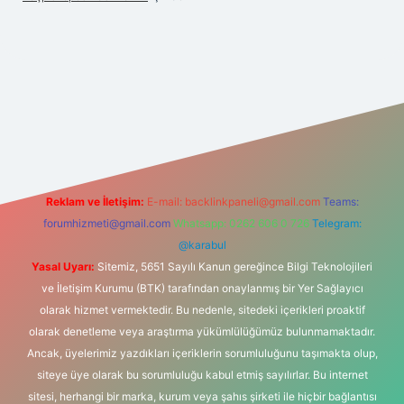
https://www.hiltonbetx.org/
Reklam ve İletişim:
E-mail:
backlinkpaneli@gmail.com
Teams:
forumhizmeti@gmail.com
Whatsapp: 0262 606 0 726
Telegram:
@karabul
Yasal Uyarı:
Sitemiz, 5651 Sayılı Kanun gereğince Bilgi Teknolojileri
ve İletişim Kurumu (BTK) tarafından onaylanmış bir Yer Sağlayıcı
olarak hizmet vermektedir. Bu nedenle, sitedeki içerikleri proaktif
olarak denetleme veya araştırma yükümlülüğümüz bulunmamaktadır.
Ancak, üyelerimiz yazdıkları içeriklerin sorumluluğunu taşımakta olup,
siteye üye olarak bu sorumluluğu kabul etmiş sayılırlar. Bu internet
sitesi, herhangi bir marka, kurum veya şahıs şirketi ile hiçbir bağlantısı