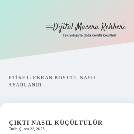
Dijital Macera Rehberi
menüyü
aç
Teknolojiyle dolu keyifli keşifler!
Anasayfa
Gizlilik Politikası
Yasal Uyarı
ETIKET:
EKRAN BOYUTU NASIL
AYARLANIR
Hakkımızda
ÇIKTI NASIL KÜÇÜLTÜLÜR
Tarih: Şubat 22, 2025