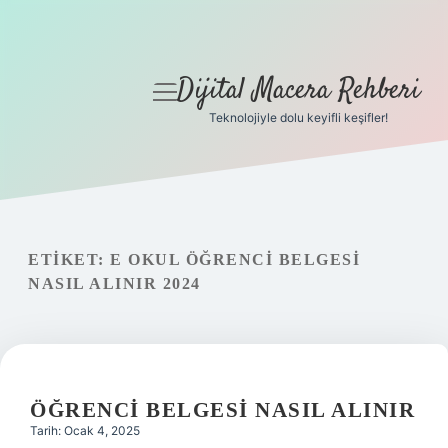
Dijital Macera Rehberi
menüyü
aç
Teknolojiyle dolu keyifli keşifler!
Anasayfa
Gizlilik Politikası
Yasal Uyarı
ETIKET:
E OKUL ÖĞRENCI BELGESI
NASIL ALINIR 2024
Hakkımızda
ÖĞRENCI BELGESI NASIL ALINIR
Tarih: Ocak 4, 2025