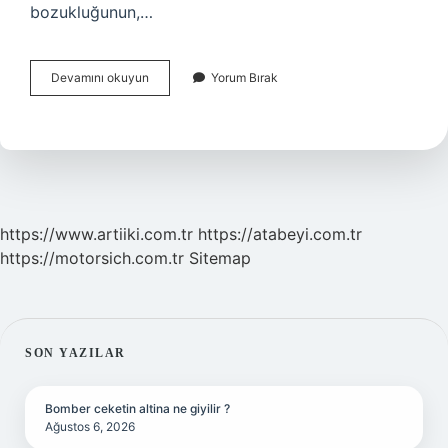
bozukluğunun,…
Dürtü
Devamını okuyun
Yorum Bırak
Bozukluğu
Tedavi
Edilmezse
Ne
Olur
https://www.artiiki.com.tr
https://atabeyi.com.tr
https://motorsich.com.tr
Sitemap
SIDEBAR
SON YAZILAR
Bomber ceketin altina ne giyilir ?
Ağustos 6, 2026