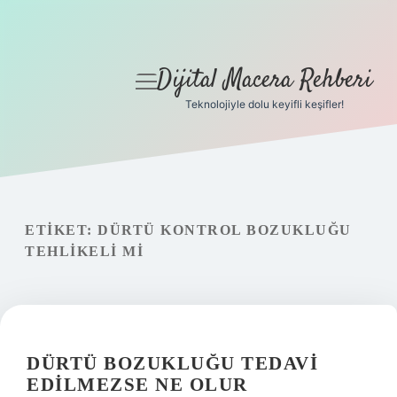
Dijital Macera Rehberi
menüyü
aç
Teknolojiyle dolu keyifli keşifler!
Anasayfa
Gizlilik Politikası
Yasal Uyarı
ETIKET:
DÜRTÜ KONTROL BOZUKLUĞU
TEHLIKELI MI
Hakkımızda
DÜRTÜ BOZUKLUĞU TEDAVI
EDILMEZSE NE OLUR