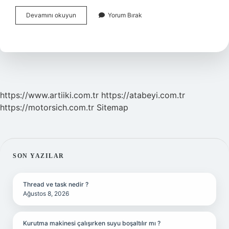
Şükür
Devamını okuyun
Yorum Bırak
Namazı
Ne
Zaman
Kılınır
Kadın
https://www.artiiki.com.tr
https://atabeyi.com.tr
https://motorsich.com.tr
Sitemap
SIDEBAR
SON YAZILAR
Thread ve task nedir ?
Ağustos 8, 2026
Kurutma makinesi çalışırken suyu boşaltılır mı ?