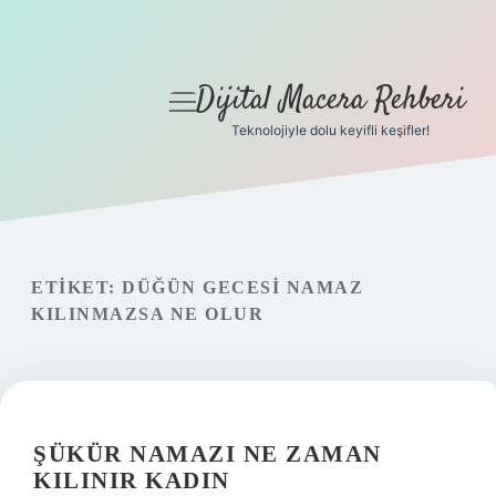
Dijital Macera Rehberi
menüyü
aç
Teknolojiyle dolu keyifli keşifler!
Anasayfa
Gizlilik Politikası
Yasal Uyarı
ETIKET:
DÜĞÜN GECESI NAMAZ
KILINMAZSA NE OLUR
Hakkımızda
ŞÜKÜR NAMAZI NE ZAMAN
KILINIR KADIN