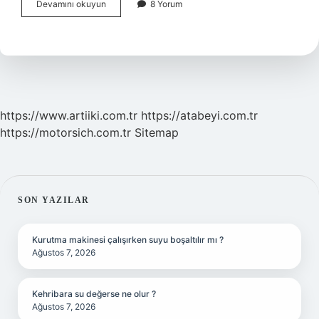
Devrimci
Devamını okuyun
8 Yorum
Solcu
Ne
Demek
https://www.artiiki.com.tr
https://atabeyi.com.tr
https://motorsich.com.tr
Sitemap
SIDEBAR
SON YAZILAR
Kurutma makinesi çalışırken suyu boşaltılır mı ?
Ağustos 7, 2026
Kehribara su değerse ne olur ?
Ağustos 7, 2026