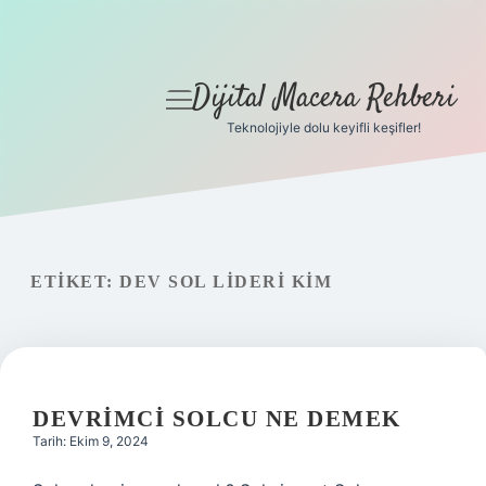
Dijital Macera Rehberi
menüyü
aç
Teknolojiyle dolu keyifli keşifler!
Anasayfa
Gizlilik Politikası
Yasal Uyarı
ETIKET:
DEV SOL LIDERI KIM
Hakkımızda
DEVRIMCI SOLCU NE DEMEK
Tarih: Ekim 9, 2024