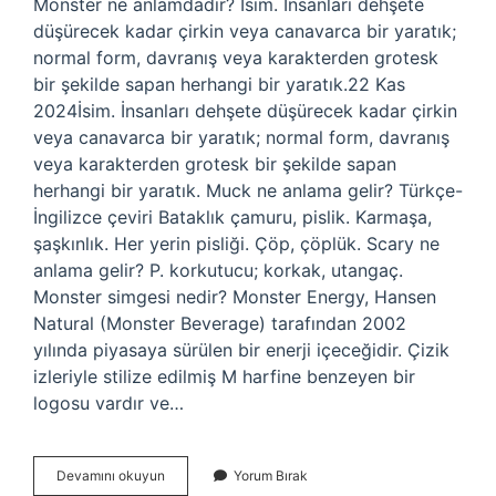
Monster ne anlamdadır? İsim. İnsanları dehşete
düşürecek kadar çirkin veya canavarca bir yaratık;
normal form, davranış veya karakterden grotesk
bir şekilde sapan herhangi bir yaratık.22 Kas
2024İsim. İnsanları dehşete düşürecek kadar çirkin
veya canavarca bir yaratık; normal form, davranış
veya karakterden grotesk bir şekilde sapan
herhangi bir yaratık. Muck ne anlama gelir? Türkçe-
İngilizce çeviri Bataklık çamuru, pislik. Karmaşa,
şaşkınlık. Her yerin pisliği. Çöp, çöplük. Scary ne
anlama gelir? P. korkutucu; korkak, utangaç.
Monster simgesi nedir? Monster Energy, Hansen
Natural (Monster Beverage) tarafından 2002
yılında piyasaya sürülen bir enerji içeceğidir. Çizik
izleriyle stilize edilmiş M harfine benzeyen bir
logosu vardır ve…
Monsters
Devamını okuyun
Yorum Bırak
Ne