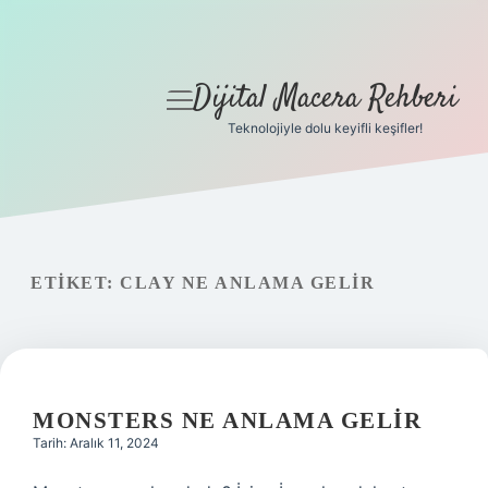
Dijital Macera Rehberi
menüyü
aç
Teknolojiyle dolu keyifli keşifler!
Anasayfa
Gizlilik Politikası
Yasal Uyarı
ETIKET:
CLAY NE ANLAMA GELIR
Hakkımızda
MONSTERS NE ANLAMA GELIR
Tarih: Aralık 11, 2024