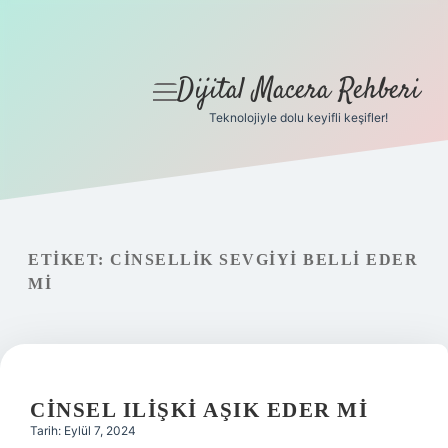
Dijital Macera Rehberi
menüyü
aç
Teknolojiyle dolu keyifli keşifler!
Anasayfa
Gizlilik Politikası
Yasal Uyarı
ETIKET:
CINSELLIK SEVGIYI BELLI EDER
MI
Hakkımızda
CINSEL ILIŞKI AŞIK EDER MI
Tarih: Eylül 7, 2024