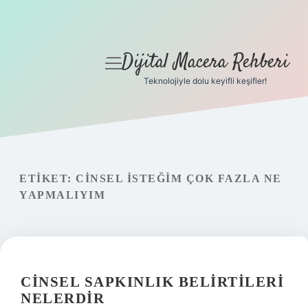
Dijital Macera Rehberi
menüyü
aç
Teknolojiyle dolu keyifli keşifler!
Anasayfa
Gizlilik Politikası
Yasal Uyarı
ETIKET:
CINSEL ISTEĞIM ÇOK FAZLA NE
YAPMALIYIM
Hakkımızda
CINSEL SAPKINLIK BELIRTILERI
NELERDIR