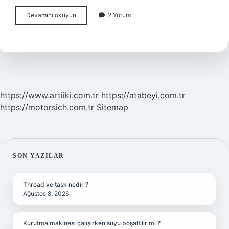
Cinsel
Devamını okuyun
2 Yorum
Sapkınlık
Belirtileri
Nelerdir
https://www.artiiki.com.tr
https://atabeyi.com.tr
https://motorsich.com.tr
Sitemap
SIDEBAR
SON YAZILAR
Thread ve task nedir ?
Ağustos 8, 2026
Kurutma makinesi çalışırken suyu boşaltılır mı ?