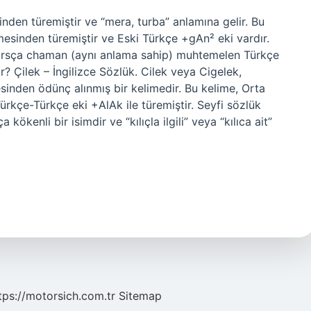
den türemiştir ve “mera, turba” anlamına gelir. Bu
imesinden türemiştir ve Eski Türkçe +gAn² eki vardır.
 Farsça chaman (aynı anlama sahip) muhtemelen Türkçe
r? Çilek – İngilizce Sözlük. Cilek veya Cigelek,
sinden ödünç alınmış bir kelimedir. Bu kelime, Orta
Türkçe-Türkçe eki +AlAk ile türemiştir. Seyfi sözlük
kökenli bir isimdir ve “kılıçla ilgili” veya “kılıca ait”
tps://motorsich.com.tr
Sitemap