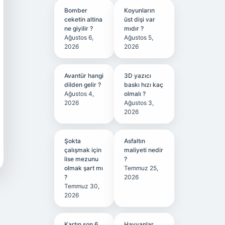
Bomber
Koyunların
ceketin altina
üst dişi var
ne giyilir ?
mıdır ?
Ağustos 6,
Ağustos 5,
2026
2026
Avantür hangi
3D yazıcı
dilden gelir ?
baskı hızı kaç
Ağustos 4,
olmalı ?
2026
Ağustos 3,
2026
Şokta
Asfaltın
çalışmak için
maliyeti nedir
lise mezunu
?
olmak şart mı
Temmuz 25,
?
2026
Temmuz 30,
2026
Kartın son 6
Hayvanlar