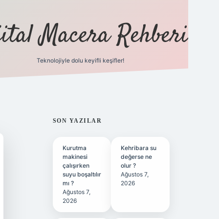
jital Macera Rehberi
Teknolojiyle dolu keyifli keşifler!
https://www.hiltonbetx.org/
SIDEBAR
SON YAZILAR
Kurutma
Kehribara su
makinesi
değerse ne
çalışırken
olur ?
suyu boşaltılır
Ağustos 7,
mı ?
2026
Ağustos 7,
2026