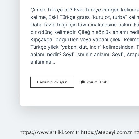
Çimen Türkçe mi? Eski Türkçe çimgen kelimesin
kelime, Eski Türkçe grass “kuru ot, turba” kel
Daha fazla bilgi için lawn makalesine bakın.
bir ödünç kelimedir. Çileğin sözlük anlamı nedi
Kıpçakça “böğürtlen veya yabani çilek” kelime
Türkçe yilek “yabani dut, incir” kelimesinden, 
anlamı nedir? Seyfi isminin anlamı: Seyfi, Arapça 
anlamına…
Çimen
Devamını okuyun
Yorum Bırak
Kelimesinin
Sözlük
Anlamı
Nedir
https://www.artiiki.com.tr
https://atabeyi.com.tr
ht