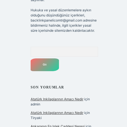
Hukuka ve yasal düzenlemelere aykırı
olduğunu düşündüğünüz içerikleri,
backlinkpanelicomtr@gmail.com
adresine
bildirmeniz halinde, ilgili içerikler yasal
süre içerisinde sitemizden kaldırılacaktır.
Arama
SON YORUMLAR
Atatürk Inkilaplarının Amacı Nedir
için
admin
Atatürk Inkilaplarının Amacı Nedir
için
Tiryaki
Ankaranın En Işlek Caddesi Neresi
için