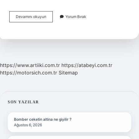
Kiraz
Devamını okuyun
Yorum Bırak
Ağacı
Budaması
Ne
Zaman
Yapılır
https://www.artiiki.com.tr
https://atabeyi.com.tr
https://motorsich.com.tr
Sitemap
SIDEBAR
SON YAZILAR
Bomber ceketin altina ne giyilir ?
Ağustos 6, 2026