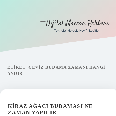
Dijital Macera Rehberi
menüyü
aç
Teknolojiyle dolu keyifli keşifler!
Anasayfa
Gizlilik Politikası
Yasal Uyarı
ETIKET:
CEVIZ BUDAMA ZAMANI HANGI
AYDIR
Hakkımızda
KIRAZ AĞACI BUDAMASI NE
ZAMAN YAPILIR