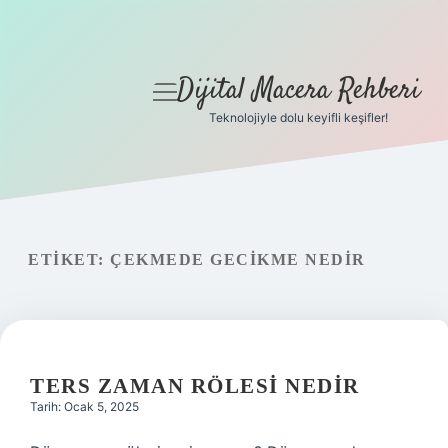
Dijital Macera Rehberi
menüyü
aç
Teknolojiyle dolu keyifli keşifler!
Anasayfa
Gizlilik Politikası
Yasal Uyarı
ETIKET:
ÇEKMEDE GECIKME NEDIR
Hakkımızda
TERS ZAMAN RÖLESI NEDIR
Tarih: Ocak 5, 2025