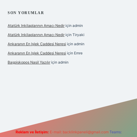
SON YORUMLAR
Atatürk Inkilaplarının Amacı Nedir
için
admin
Atatürk Inkilaplarının Amacı Nedir
için
Tiryaki
Ankaranın En Işlek Caddesi Neresi
için
admin
Ankaranın En Işlek Caddesi Neresi
için
Emre
Başpiskopos Nasil Yazılır
için
admin
tonbetx.org/
Reklam ve İletişim:
E-mail:
backlinkpaneli@gmail.com
Teams: