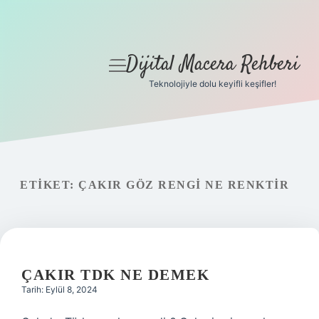
Dijital Macera Rehberi
menüyü
aç
Teknolojiyle dolu keyifli keşifler!
Anasayfa
Gizlilik Politikası
Yasal Uyarı
ETIKET:
ÇAKIR GÖZ RENGI NE RENKTIR
Hakkımızda
ÇAKIR TDK NE DEMEK
Tarih: Eylül 8, 2024