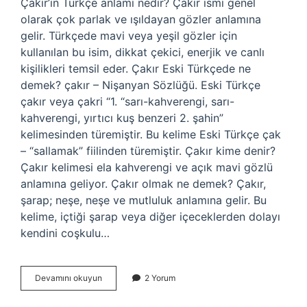
Çakır’ın Türkçe anlamı nedir? Çakır ismi genel
olarak çok parlak ve ışıldayan gözler anlamına
gelir. Türkçede mavi veya yeşil gözler için
kullanılan bu isim, dikkat çekici, enerjik ve canlı
kişilikleri temsil eder. Çakır Eski Türkçede ne
demek? çakır – Nişanyan Sözlüğü. Eski Türkçe
çakır veya çakri “1. “sarı-kahverengi, sarı-
kahverengi, yırtıcı kuş benzeri 2. şahin”
kelimesinden türemiştir. Bu kelime Eski Türkçe çak
– “sallamak” fiilinden türemiştir. Çakır kime denir?
Çakır kelimesi ela kahverengi ve açık mavi gözlü
anlamına geliyor. Çakır olmak ne demek? Çakır,
şarap; neşe, neşe ve mutluluk anlamına gelir. Bu
kelime, içtiği şarap veya diğer içeceklerden dolayı
kendini coşkulu…
Çakır
Devamını okuyun
2 Yorum
Tdk
Ne