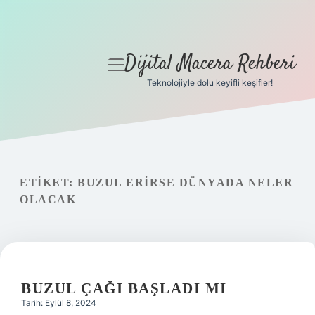
Dijital Macera Rehberi
menüyü
aç
Teknolojiyle dolu keyifli keşifler!
Anasayfa
Gizlilik Politikası
Yasal Uyarı
ETIKET:
BUZUL ERIRSE DÜNYADA NELER
OLACAK
Hakkımızda
BUZUL ÇAĞI BAŞLADI MI
Tarih: Eylül 8, 2024