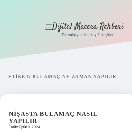
Dijital Macera Rehberi
menüyü
aç
Teknolojiyle dolu keyifli keşifler!
Anasayfa
Gizlilik Politikası
Yasal Uyarı
ETIKET:
BULAMAÇ NE ZAMAN YAPILIR
Hakkımızda
NIŞASTA BULAMAÇ NASIL
YAPILIR
Tarih: Eylül 8, 2024