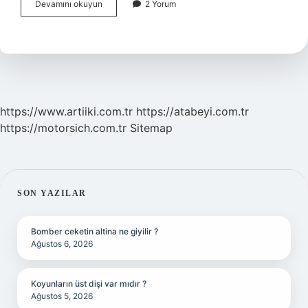
Nişasta
Devamını okuyun
2 Yorum
Bulamaç
Nasıl
Yapılır
https://www.artiiki.com.tr
https://atabeyi.com.tr
https://motorsich.com.tr
Sitemap
SIDEBAR
SON YAZILAR
Bomber ceketin altina ne giyilir ?
Ağustos 6, 2026
Koyunların üst dişi var mıdır ?
Ağustos 5, 2026