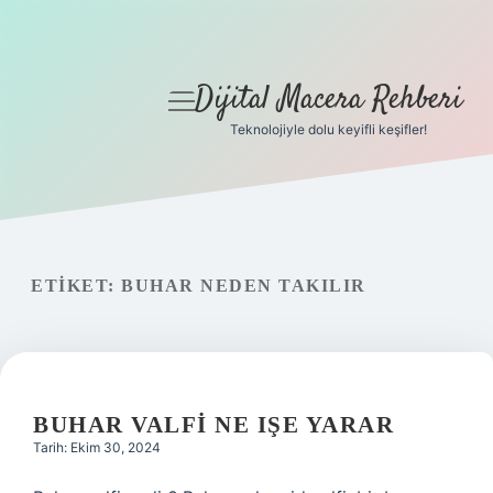
Dijital Macera Rehberi
menüyü
aç
Teknolojiyle dolu keyifli keşifler!
Anasayfa
Gizlilik Politikası
Yasal Uyarı
ETIKET:
BUHAR NEDEN TAKILIR
Hakkımızda
BUHAR VALFI NE IŞE YARAR
Tarih: Ekim 30, 2024