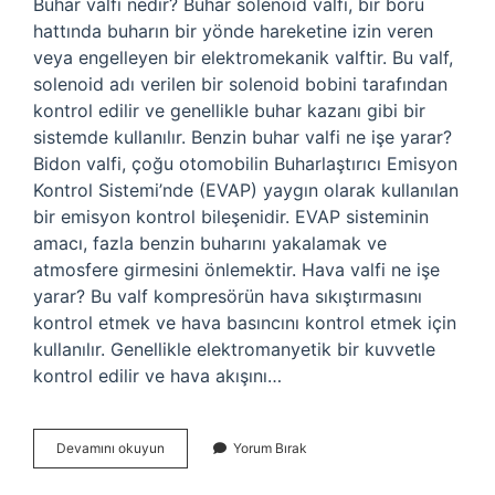
Buhar valfi nedir? Buhar solenoid valfi, bir boru
hattında buharın bir yönde hareketine izin veren
veya engelleyen bir elektromekanik valftir. Bu valf,
solenoid adı verilen bir solenoid bobini tarafından
kontrol edilir ve genellikle buhar kazanı gibi bir
sistemde kullanılır. Benzin buhar valfi ne işe yarar?
Bidon valfi, çoğu otomobilin Buharlaştırıcı Emisyon
Kontrol Sistemi’nde (EVAP) yaygın olarak kullanılan
bir emisyon kontrol bileşenidir. EVAP sisteminin
amacı, fazla benzin buharını yakalamak ve
atmosfere girmesini önlemektir. Hava valfi ne işe
yarar? Bu valf kompresörün hava sıkıştırmasını
kontrol etmek ve hava basıncını kontrol etmek için
kullanılır. Genellikle elektromanyetik bir kuvvetle
kontrol edilir ve hava akışını…
Buhar
Devamını okuyun
Yorum Bırak
Valfi
Ne