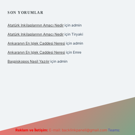
SON YORUMLAR
Atatürk Inkilaplarının Amacı Nedir
için
admin
Atatürk Inkilaplarının Amacı Nedir
için
Tiryaki
Ankaranın En Işlek Caddesi Neresi
için
admin
Ankaranın En Işlek Caddesi Neresi
için
Emre
Başpiskopos Nasil Yazılır
için
admin
rg/
Reklam ve İletişim:
E-mail:
backlinkpaneli@gmail.com
Teams: