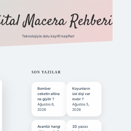
jital Macera Rehberi
Teknolojiyle dolu keyifli keşifler!
https://
SIDEBAR
SON YAZILAR
Bomber
Koyunların
ceketin altina
üst dişi var
ne giyilir ?
mıdır ?
Ağustos 6,
Ağustos 5,
2026
2026
Avantür hangi
3D yazıcı