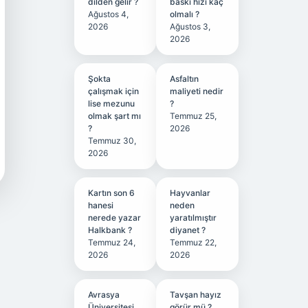
dilden gelir ?
baskı hızı kaç
Ağustos 4,
olmalı ?
2026
Ağustos 3,
2026
Şokta
Asfaltın
çalışmak için
maliyeti nedir
lise mezunu
?
olmak şart mı
Temmuz 25,
?
2026
Temmuz 30,
2026
Kartın son 6
Hayvanlar
hanesi
neden
nerede yazar
yaratılmıştır
Halkbank ?
diyanet ?
Temmuz 24,
Temmuz 22,
2026
2026
Avrasya
Tavşan hayız
Üniversitesi
görür mü ?