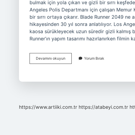
bulmak için yola çıkan ve gizli bir sırrı keşfed
Angeles Polis Departmanı için çalışan Memur K
bir sırrı ortaya çıkarır. Blade Runner 2049 ne 
hikayesinden 30 yıl sonra anlatılıyor. Los Ang
kaosa sürükleyecek uzun süredir gizli kalmış bir
Runner’ın yapım tasarımı hazırlanırken filmin k
Bıçak
Devamını okuyun
Yorum Bırak
Sırtı
2049
Konusu
Nedir
https://www.artiiki.com.tr
https://atabeyi.com.tr
ht