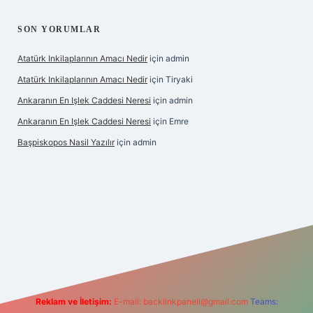
SON YORUMLAR
Atatürk Inkilaplarının Amacı Nedir
için
admin
Atatürk Inkilaplarının Amacı Nedir
için
Tiryaki
Ankaranın En Işlek Caddesi Neresi
için
admin
Ankaranın En Işlek Caddesi Neresi
için
Emre
Başpiskopos Nasil Yazılır
için
admin
g/
Reklam ve İletişim:
E-mail:
backlinkpaneli@gmail.com
Teams: