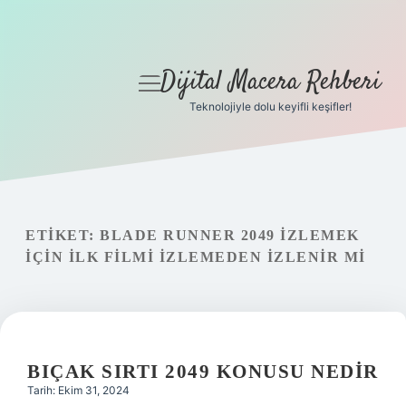
Dijital Macera Rehberi
menüyü
aç
Teknolojiyle dolu keyifli keşifler!
Anasayfa
Gizlilik Politikası
Yasal Uyarı
ETIKET:
BLADE RUNNER 2049 IZLEMEK
IÇIN ILK FILMI IZLEMEDEN IZLENIR MI
Hakkımızda
BIÇAK SIRTI 2049 KONUSU NEDIR
Tarih: Ekim 31, 2024