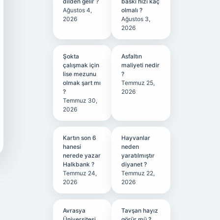
dilden gelir ?
baskı hızı kaç
Ağustos 4,
olmalı ?
2026
Ağustos 3,
2026
Şokta
Asfaltın
çalışmak için
maliyeti nedir
lise mezunu
?
olmak şart mı
Temmuz 25,
?
2026
Temmuz 30,
2026
Kartın son 6
Hayvanlar
hanesi
neden
nerede yazar
yaratılmıştır
Halkbank ?
diyanet ?
Temmuz 24,
Temmuz 22,
2026
2026
Avrasya
Tavşan hayız
Üniversitesi
görür mü ?