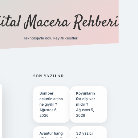
jital Macera Rehberi
Teknolojiyle dolu keyifli keşifler!
https://www.hiltonbetx.or
SIDEBAR
SON YAZILAR
Bomber
Koyunların
ceketin altina
üst dişi var
ne giyilir ?
mıdır ?
Ağustos 6,
Ağustos 5,
2026
2026
Avantür hangi
3D yazıcı