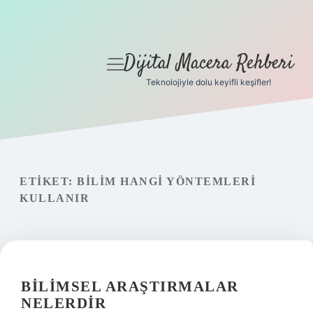
Dijital Macera Rehberi
menüyü
aç
Teknolojiyle dolu keyifli keşifler!
Anasayfa
Gizlilik Politikası
Yasal Uyarı
ETIKET:
BILIM HANGI YÖNTEMLERI
KULLANIR
Hakkımızda
BILIMSEL ARAŞTIRMALAR
NELERDIR