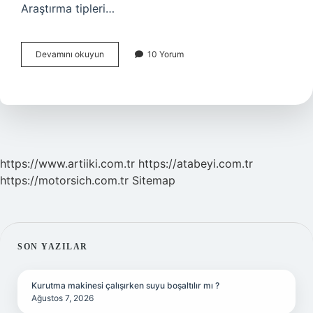
Araştırma tipleri…
Bilimsel
Devamını okuyun
10 Yorum
Araştırmalar
Nelerdir
https://www.artiiki.com.tr
https://atabeyi.com.tr
https://motorsich.com.tr
Sitemap
SIDEBAR
SON YAZILAR
Kurutma makinesi çalışırken suyu boşaltılır mı ?
Ağustos 7, 2026