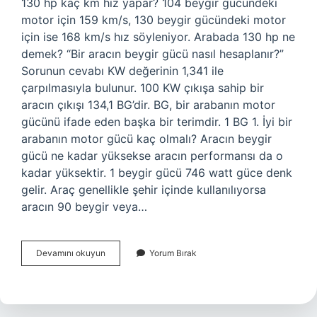
130 hp kaç km hız yapar? 104 beygir gücündeki
motor için 159 km/s, 130 beygir gücündeki motor
için ise 168 km/s hız söyleniyor. Arabada 130 hp ne
demek? “Bir aracın beygir gücü nasıl hesaplanır?”
Sorunun cevabı KW değerinin 1,341 ile
çarpılmasıyla bulunur. 100 KW çıkışa sahip bir
aracın çıkışı 134,1 BG’dir. BG, bir arabanın motor
gücünü ifade eden başka bir terimdir. 1 BG 1. İyi bir
arabanın motor gücü kaç olmalı? Aracın beygir
gücü ne kadar yüksekse aracın performansı da o
kadar yüksektir. 1 beygir gücü 746 watt güce denk
gelir. Araç genellikle şehir içinde kullanılıyorsa
aracın 90 beygir veya…
130
Devamını okuyun
Yorum Bırak
Beygir
Yeterli
Mi