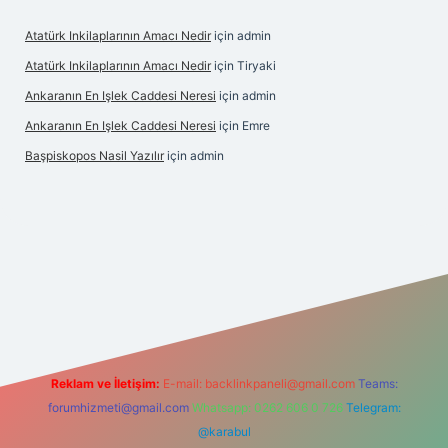
Atatürk Inkilaplarının Amacı Nedir
için
admin
Atatürk Inkilaplarının Amacı Nedir
için
Tiryaki
Ankaranın En Işlek Caddesi Neresi
için
admin
Ankaranın En Işlek Caddesi Neresi
için
Emre
Başpiskopos Nasil Yazılır
için
admin
g/
Reklam ve İletişim:
E-mail:
backlinkpaneli@gmail.com
Teams:
forumhizmeti@gmail.com
Whatsapp: 0262 606 0 726
Telegram:
@karabul