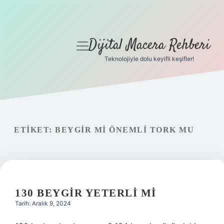
Dijital Macera Rehberi
menüyü
aç
Teknolojiyle dolu keyifli keşifler!
Anasayfa
Gizlilik Politikası
Yasal Uyarı
ETIKET:
BEYGIR MI ÖNEMLI TORK MU
Hakkımızda
130 BEYGIR YETERLI MI
Tarih: Aralık 9, 2024