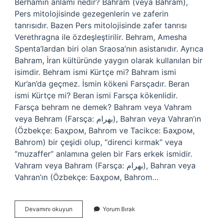
Berhamın anlamı nedir? Bahram (veya Bahram),
Pers mitolojisinde gezegenlerin ve zaferin
tanrısıdır. Bazen Pers mitolojisinde zafer tanrısı
Verethragna ile özdeşleştirilir. Behram, Amesha
Spenta’lardan biri olan Sraosa’nın asistanıdır. Ayrıca
Bahram, İran kültüründe yaygın olarak kullanılan bir
isimdir. Behram ismi Kürtçe mi? Bahram ismi
Kur’an’da geçmez. İsmin kökeni Farsçadır. Beran
ismi Kürtçe mi? Beran ismi Farsça kökenlidir.
Farsça behram ne demek? Bahram veya Vahram
veya Behram (Farsça: بهرام), Bahran veya Vahran’ın
(Özbekçe: Баҳром, Bahrom ve Tacikce: Баҳром,
Bahrom) bir çeşidi olup, “direnci kırmak” veya
“muzaffer” anlamına gelen bir Fars erkek ismidir.
Vahram veya Bahram (Farsça: بهرام), Bahran veya
Vahran’ın (Özbekçe: Баҳром, Bahrom…
Beram
Devamını okuyun
Yorum Bırak
Anlamı