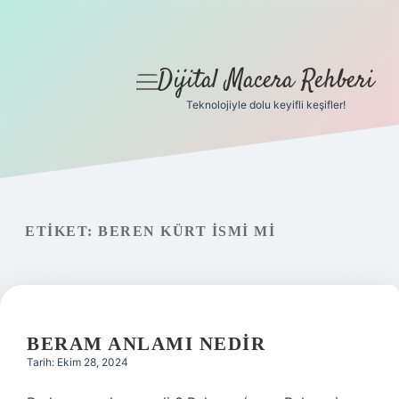
Dijital Macera Rehberi
menüyü
aç
Teknolojiyle dolu keyifli keşifler!
Anasayfa
Gizlilik Politikası
Yasal Uyarı
ETIKET:
BEREN KÜRT ISMI MI
Hakkımızda
BERAM ANLAMI NEDIR
Tarih: Ekim 28, 2024