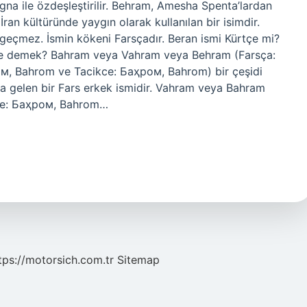
agna ile özdeşleştirilir. Behram, Amesha Spenta’lardan
 İran kültüründe yaygın olarak kullanılan bir isimdir.
geçmez. İsmin kökeni Farsçadır. Beran ismi Kürtçe mi?
 ne demek? Bahram veya Vahram veya Behram (Farsça:
na gelen bir Fars erkek ismidir. Vahram veya Bahram
(Özbekçe: Баҳром, Bahrom…
tps://motorsich.com.tr
Sitemap