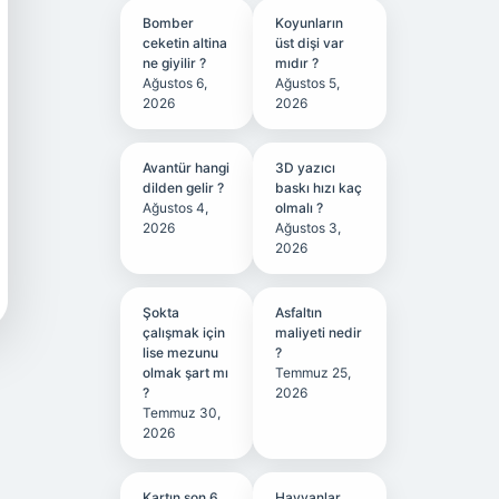
Bomber
Koyunların
ceketin altina
üst dişi var
ne giyilir ?
mıdır ?
Ağustos 6,
Ağustos 5,
2026
2026
Avantür hangi
3D yazıcı
dilden gelir ?
baskı hızı kaç
Ağustos 4,
olmalı ?
2026
Ağustos 3,
2026
Şokta
Asfaltın
çalışmak için
maliyeti nedir
lise mezunu
?
olmak şart mı
Temmuz 25,
?
2026
Temmuz 30,
2026
Kartın son 6
Hayvanlar