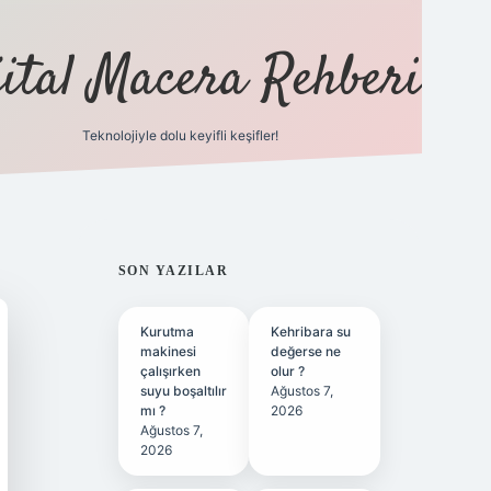
jital Macera Rehberi
Teknolojiyle dolu keyifli keşifler!
https://www.hiltonbetx.org/
SIDEBAR
SON YAZILAR
Kurutma
Kehribara su
makinesi
değerse ne
çalışırken
olur ?
suyu boşaltılır
Ağustos 7,
mı ?
2026
Ağustos 7,
2026