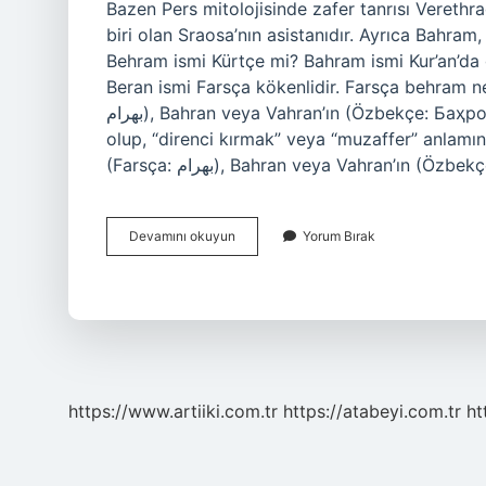
Bazen Pers mitolojisinde zafer tanrısı Verethr
biri olan Sraosa’nın asistanıdır. Ayrıca Bahram,
Behram ismi Kürtçe mi? Bahram ismi Kur’an’da 
Beran ismi Farsça kökenlidir. Farsça behram
بهرام), Bahran veya Vahran’ın (Özbekçe: Баҳром, Bahrom ve Tacikce: Баҳром, Bahrom) bir çeşidi
olup, “direnci kırmak” veya “muzaffer” anlamı
(Farsça: بهرام), Bahran veya Vahran’ın 
Beram
Devamını okuyun
Yorum Bırak
Anlamı
Nedir
https://www.artiiki.com.tr
https://atabeyi.com.tr
ht