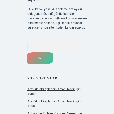
Hukuka ve yasal düzenlemelere aykırı
olduğunu düşündüğünüz içerikleri,
backlinkpanelicomtr@gmail.com
adresine
bildirmeniz halinde, ilgili içerikler yasal
süre içerisinde sitemizden kaldırılacaktır.
Arama
SON YORUMLAR
Atatürk Inkilaplarının Amacı Nedir
için
admin
Atatürk Inkilaplarının Amacı Nedir
için
Tiryaki
Ankaranın En Işlek Caddesi Neresi
için