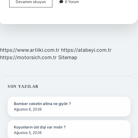
Bebeklerde
Devamını okuyun
6 Yorum
Tükürük
Ne
Zaman
Başlar
https://www.artiiki.com.tr
https://atabeyi.com.tr
https://motorsich.com.tr
Sitemap
SIDEBAR
SON YAZILAR
Bomber ceketin altina ne giyilir ?
Ağustos 6, 2026
Koyunların üst dişi var mıdır ?
Ağustos 5, 2026