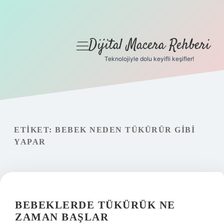
Dijital Macera Rehberi
menüyü
aç
Teknolojiyle dolu keyifli keşifler!
Anasayfa
Gizlilik Politikası
Yasal Uyarı
ETIKET:
BEBEK NEDEN TÜKÜRÜR GIBI
YAPAR
Hakkımızda
BEBEKLERDE TÜKÜRÜK NE
ZAMAN BAŞLAR