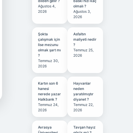
dilden gelir ?
baskı hızı kaç
Ağustos 4,
olmalı ?
2026
Ağustos 3,
2026
Şokta
Asfaltın
çalışmak için
maliyeti nedir
lise mezunu
?
olmak şart mı
Temmuz 25,
?
2026
Temmuz 30,
2026
Kartın son 6
Hayvanlar
hanesi
neden
nerede yazar
yaratılmıştır
Halkbank ?
diyanet ?
Temmuz 24,
Temmuz 22,
2026
2026
Avrasya
Tavşan hayız
Üniversitesi
görür mü ?