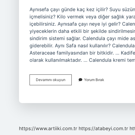
Aynısefa çayı günde kaç kez içilir? Suyu süzün
içmelisiniz? Kilo vermek veya diğer sağlık yar
içebilirsiniz. Aynısafa çayı neye iyi gelir? Cal
yiyeceklerin daha etkili bir şekilde sindirilmesi
sindirim sistemi sağlar. Calendula çayı mide as
giderebilir. Aynı Safa nasıl kullanılır? Calendula
Asteraceae familyasından bir bitkidir. … Kadife
olarak kullanılmaktadır. … Calendula kremi te
Aynısafa
Devamını okuyun
Yorum Bırak
Çayı
Günde
Kaç
Bardak
Içilmeli
https://www.artiiki.com.tr
https://atabeyi.com.tr
ht