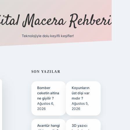
jital Macera Rehberi
Teknolojiyle dolu keyifli keşifler!
https://
SIDEBAR
SON YAZILAR
Bomber
Koyunların
ceketin altina
üst dişi var
ne giyilir ?
mıdır ?
Ağustos 6,
Ağustos 5,
2026
2026
Avantür hangi
3D yazıcı