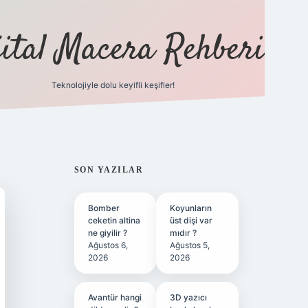
jital Macera Rehberi
Teknolojiyle dolu keyifli keşifler!
https://
SIDEBAR
SON YAZILAR
Bomber
Koyunların
ceketin altina
üst dişi var
ne giyilir ?
mıdır ?
Ağustos 6,
Ağustos 5,
2026
2026
Avantür hangi
3D yazıcı