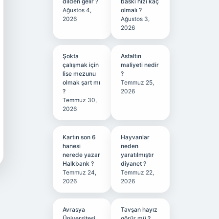
dilden gelir ?
baskı hızı kaç
Ağustos 4,
olmalı ?
2026
Ağustos 3,
2026
Şokta
Asfaltın
çalışmak için
maliyeti nedir
lise mezunu
?
olmak şart mı
Temmuz 25,
?
2026
Temmuz 30,
2026
Kartın son 6
Hayvanlar
hanesi
neden
nerede yazar
yaratılmıştır
Halkbank ?
diyanet ?
Temmuz 24,
Temmuz 22,
2026
2026
Avrasya
Tavşan hayız
Üniversitesi
görür mü ?