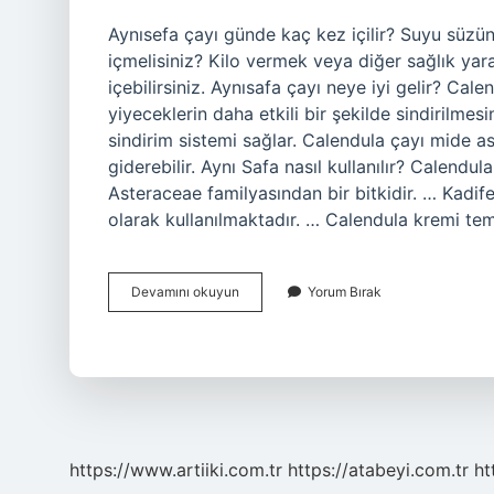
Aynısefa çayı günde kaç kez içilir? Suyu süzün
içmelisiniz? Kilo vermek veya diğer sağlık yar
içebilirsiniz. Aynısafa çayı neye iyi gelir? Cal
yiyeceklerin daha etkili bir şekilde sindirilmesi
sindirim sistemi sağlar. Calendula çayı mide as
giderebilir. Aynı Safa nasıl kullanılır? Calendula
Asteraceae familyasından bir bitkidir. … Kadife
olarak kullanılmaktadır. … Calendula kremi te
Aynısafa
Devamını okuyun
Yorum Bırak
Çayı
Günde
Kaç
Bardak
Içilmeli
https://www.artiiki.com.tr
https://atabeyi.com.tr
ht