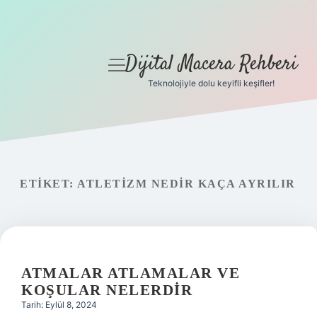
Dijital Macera Rehberi
menüyü
aç
Teknolojiyle dolu keyifli keşifler!
Anasayfa
Gizlilik Politikası
Yasal Uyarı
ETIKET:
ATLETIZM NEDIR KAÇA AYRILIR
Hakkımızda
ATMALAR ATLAMALAR VE
KOŞULAR NELERDIR
Tarih: Eylül 8, 2024