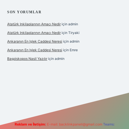
SON YORUMLAR
Atatürk Inkilaplarının Amacı Nedir
için
admin
Atatürk Inkilaplarının Amacı Nedir
için
Tiryaki
Ankaranın En Işlek Caddesi Neresi
için
admin
Ankaranın En Işlek Caddesi Neresi
için
Emre
Başpiskopos Nasil Yazılır
için
admin
g/
Reklam ve İletişim:
E-mail:
backlinkpaneli@gmail.com
Teams: