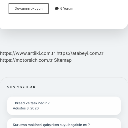
Coraspin
Devamını okuyun
6 Yorum
Kalp
Krizini
Önler
Mi
https://www.artiiki.com.tr
https://atabeyi.com.tr
https://motorsich.com.tr
Sitemap
SIDEBAR
SON YAZILAR
Thread ve task nedir ?
Ağustos 8, 2026
Kurutma makinesi çalışırken suyu boşaltılır mı ?