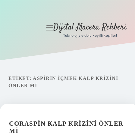
Dijital Macera Rehberi
menüyü
aç
Teknolojiyle dolu keyifli keşifler!
Anasayfa
Gizlilik Politikası
Yasal Uyarı
ETIKET:
ASPIRIN IÇMEK KALP KRIZINI
ÖNLER MI
Hakkımızda
CORASPIN KALP KRIZINI ÖNLER
MI