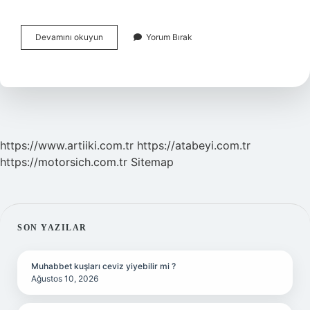
Arsenik
Devamını okuyun
Yorum Bırak
Vücutta
Ne
Yapar
https://www.artiiki.com.tr
https://atabeyi.com.tr
https://motorsich.com.tr
Sitemap
SIDEBAR
SON YAZILAR
Muhabbet kuşları ceviz yiyebilir mi ?
Ağustos 10, 2026