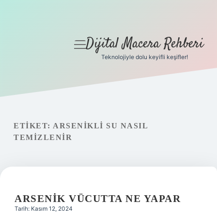
Dijital Macera Rehberi
menüyü
aç
Teknolojiyle dolu keyifli keşifler!
Anasayfa
Gizlilik Politikası
Yasal Uyarı
ETIKET:
ARSENIKLI SU NASIL
TEMIZLENIR
Hakkımızda
ARSENIK VÜCUTTA NE YAPAR
Tarih: Kasım 12, 2024