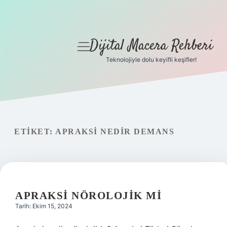
Dijital Macera Rehberi
menüyü
aç
Teknolojiyle dolu keyifli keşifler!
Anasayfa
Gizlilik Politikası
Yasal Uyarı
ETIKET:
APRAKSI NEDIR DEMANS
Hakkımızda
APRAKSI NÖROLOJIK MI
Tarih: Ekim 15, 2024