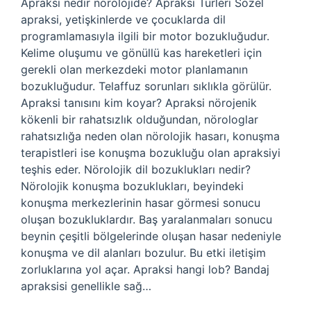
Apraksi nedir nörolojide? Apraksi Türleri Sözel
apraksi, yetişkinlerde ve çocuklarda dil
programlamasıyla ilgili bir motor bozukluğudur.
Kelime oluşumu ve gönüllü kas hareketleri için
gerekli olan merkezdeki motor planlamanın
bozukluğudur. Telaffuz sorunları sıklıkla görülür.
Apraksi tanısını kim koyar? Apraksi nörojenik
kökenli bir rahatsızlık olduğundan, nörologlar
rahatsızlığa neden olan nörolojik hasarı, konuşma
terapistleri ise konuşma bozukluğu olan apraksiyi
teşhis eder. Nörolojik dil bozuklukları nedir?
Nörolojik konuşma bozuklukları, beyindeki
konuşma merkezlerinin hasar görmesi sonucu
oluşan bozukluklardır. Baş yaralanmaları sonucu
beynin çeşitli bölgelerinde oluşan hasar nedeniyle
konuşma ve dil alanları bozulur. Bu etki iletişim
zorluklarına yol açar. Apraksi hangi lob? Bandaj
apraksisi genellikle sağ…