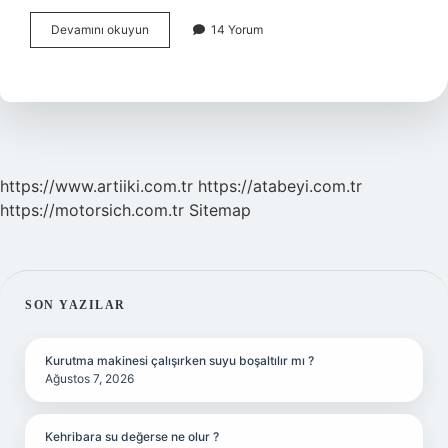
Apraksi
Devamını okuyun
14 Yorum
Nörolojik
Mi
https://www.artiiki.com.tr
https://atabeyi.com.tr
https://motorsich.com.tr
Sitemap
SIDEBAR
SON YAZILAR
Kurutma makinesi çalışırken suyu boşaltılır mı ?
Ağustos 7, 2026
Kehribara su değerse ne olur ?