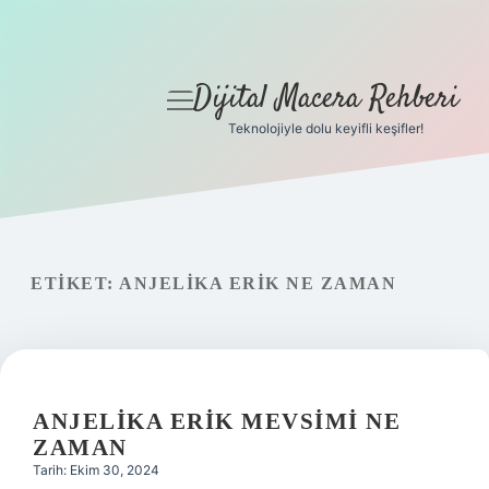
Dijital Macera Rehberi
menüyü
aç
Teknolojiyle dolu keyifli keşifler!
Anasayfa
Gizlilik Politikası
Yasal Uyarı
ETIKET:
ANJELIKA ERIK NE ZAMAN
Hakkımızda
ANJELIKA ERIK MEVSIMI NE
ZAMAN
Tarih: Ekim 30, 2024