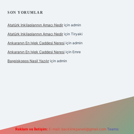
SON YORUMLAR
Atatürk Inkilaplarının Amacı Nedir
için
admin
Atatürk Inkilaplarının Amacı Nedir
için
Tiryaki
Ankaranın En Işlek Caddesi Neresi
için
admin
Ankaranın En Işlek Caddesi Neresi
için
Emre
Başpiskopos Nasil Yazılır
için
admin
g/
Reklam ve İletişim:
E-mail:
backlinkpaneli@gmail.com
Teams: