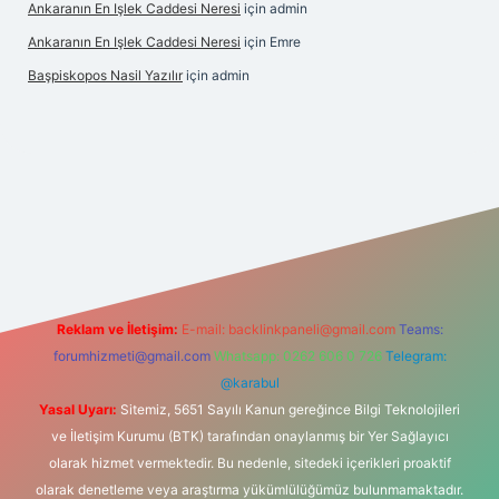
Ankaranın En Işlek Caddesi Neresi
için
admin
Ankaranın En Işlek Caddesi Neresi
için
Emre
Başpiskopos Nasil Yazılır
için
admin
/
Reklam ve İletişim:
E-mail:
backlinkpaneli@gmail.com
Teams:
forumhizmeti@gmail.com
Whatsapp: 0262 606 0 726
Telegram:
@karabul
Yasal Uyarı:
Sitemiz, 5651 Sayılı Kanun gereğince Bilgi Teknolojileri
ve İletişim Kurumu (BTK) tarafından onaylanmış bir Yer Sağlayıcı
olarak hizmet vermektedir. Bu nedenle, sitedeki içerikleri proaktif
olarak denetleme veya araştırma yükümlülüğümüz bulunmamaktadır.