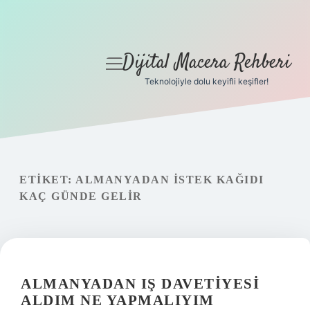
Dijital Macera Rehberi
menüyü
aç
Teknolojiyle dolu keyifli keşifler!
Anasayfa
Gizlilik Politikası
Yasal Uyarı
ETIKET:
ALMANYADAN ISTEK KAĞIDI
KAÇ GÜNDE GELIR
Hakkımızda
ALMANYADAN IŞ DAVETIYESI
ALDIM NE YAPMALIYIM