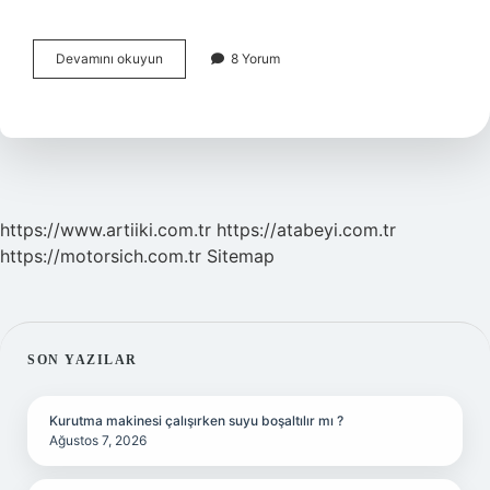
Almanyadan
Devamını okuyun
8 Yorum
Iş
Davetiyesi
Aldım
Ne
Yapmalıyım
https://www.artiiki.com.tr
https://atabeyi.com.tr
https://motorsich.com.tr
Sitemap
SIDEBAR
SON YAZILAR
Kurutma makinesi çalışırken suyu boşaltılır mı ?
Ağustos 7, 2026