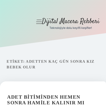
Dijital Macera Rehberi
menüyü
aç
Teknolojiyle dolu keyifli keşifler!
Anasayfa
Gizlilik Politikası
Yasal Uyarı
ETIKET:
ADETTEN KAÇ GÜN SONRA KIZ
BEBEK OLUR
Hakkımızda
ADET BITIMINDEN HEMEN
SONRA HAMILE KALINIR MI