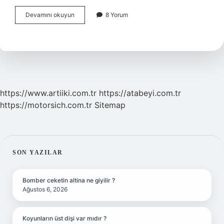
Adet
Devamını okuyun
8 Yorum
Bitiminden
Hemen
Sonra
Hamile
Kalınır
Mı
https://www.artiiki.com.tr
https://atabeyi.com.tr
https://motorsich.com.tr
Sitemap
SIDEBAR
SON YAZILAR
Bomber ceketin altina ne giyilir ?
Ağustos 6, 2026
Koyunların üst dişi var mıdır ?