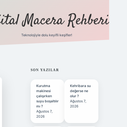
jital Macera Rehberi
Teknolojiyle dolu keyifli keşifler!
https://w
SIDEBAR
SON YAZILAR
Kurutma
Kehribara su
makinesi
değerse ne
çalışırken
olur ?
suyu boşaltılır
Ağustos 7,
mı ?
2026
Ağustos 7,
2026