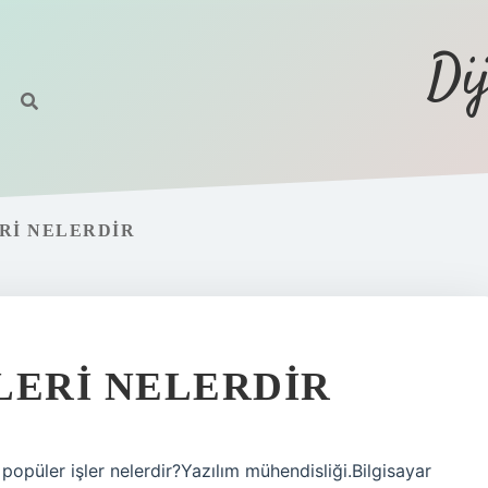
Di
ERI NELERDIR
LERI NELERDIR
popüler işler nelerdir?Yazılım mühendisliği.Bilgisayar