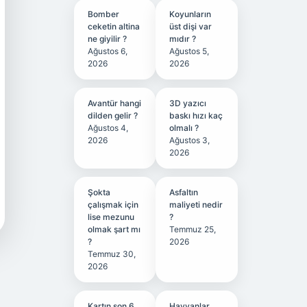
Bomber
Koyunların
ceketin altina
üst dişi var
ne giyilir ?
mıdır ?
Ağustos 6,
Ağustos 5,
2026
2026
Avantür hangi
3D yazıcı
dilden gelir ?
baskı hızı kaç
Ağustos 4,
olmalı ?
2026
Ağustos 3,
2026
Şokta
Asfaltın
çalışmak için
maliyeti nedir
lise mezunu
?
olmak şart mı
Temmuz 25,
?
2026
Temmuz 30,
2026
Kartın son 6
Hayvanlar