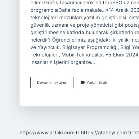
bilimi.Grafik tasarımcıİçerik editörüSEO uzmanıV
programcısıDaha fazla makale…•14 Aralık 2022 B
teknolojileri mezunları yazılım geliştiricisi, sis
güvenlik uzmanı ve proje yöneticisi gibi pozisyo
geliştirilmesine katkıda bulunarak şirketlerin r
nelerdir? Öğrencilerimiz aşağıdaki iki yıllık me
ve Yayıncılık, Bilgisayar Programcılığı, Bilgi Yö
Teknolojileri, Mobil Teknolojiler. •5 Ekim 2024 
insanların işlerini organize…
Bilişim
Devamını okuyun
Yorum Bırak
Meslekleri
Nelerdir
https://www.artiiki.com.tr
https://atabeyi.com.tr
ht