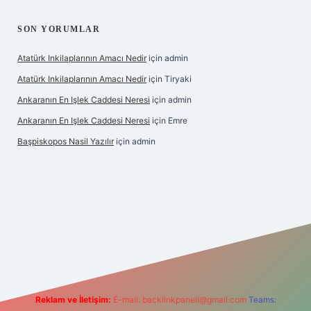
SON YORUMLAR
Atatürk Inkilaplarının Amacı Nedir
için
admin
Atatürk Inkilaplarının Amacı Nedir
için
Tiryaki
Ankaranın En Işlek Caddesi Neresi
için
admin
Ankaranın En Işlek Caddesi Neresi
için
Emre
Başpiskopos Nasil Yazılır
için
admin
g/
Reklam ve İletişim:
E-mail:
backlinkpaneli@gmail.com
Teams: