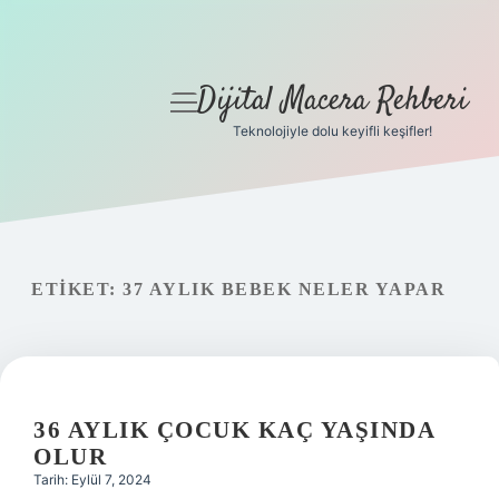
Dijital Macera Rehberi
menüyü
aç
Teknolojiyle dolu keyifli keşifler!
Anasayfa
Gizlilik Politikası
Yasal Uyarı
ETIKET:
37 AYLIK BEBEK NELER YAPAR
Hakkımızda
36 AYLIK ÇOCUK KAÇ YAŞINDA
OLUR
Tarih: Eylül 7, 2024