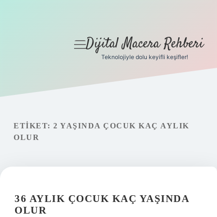
Dijital Macera Rehberi
menüyü
aç
Teknolojiyle dolu keyifli keşifler!
Anasayfa
Gizlilik Politikası
Yasal Uyarı
ETIKET:
2 YAŞINDA ÇOCUK KAÇ AYLIK
OLUR
Hakkımızda
36 AYLIK ÇOCUK KAÇ YAŞINDA
OLUR